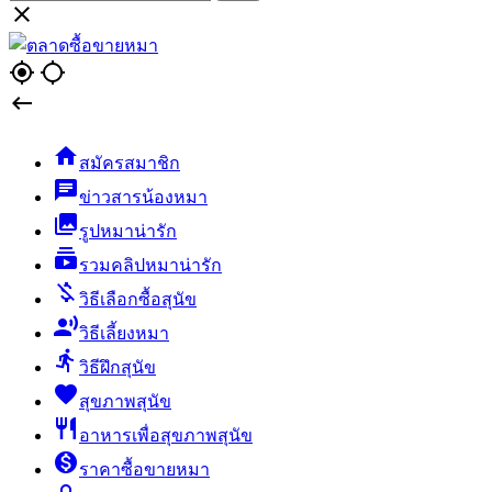

gps_fixed
gps_not_fixed


สมัครสมาชิก
chat
ข่าวสารน้องหมา
collections
รูปหมาน่ารัก
subscriptions
รวมคลิปหมาน่ารัก
money_off
วิธีเลือกซื้อสุนัข
record_voice_over
วิธีเลี้ยงหมา
directions_run
วิธีฝึกสุนัข
favorite
สุขภาพสุนัข
restaurant
อาหารเพื่อสุขภาพสุนัข
monetization_on
ราคาซื้อขายหมา