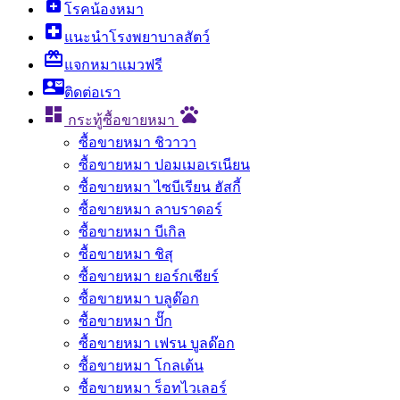
enhanced_encryption
โรคน้องหมา
local_hospital
แนะนำโรงพยาบาลสัตว์
card_giftcard
แจกหมาแมวฟรี
contact_mail
ติดต่อเรา

pets
กระทู้ซื้อขายหมา
ซื้อขายหมา ชิวาวา
ซื้อขายหมา ปอมเมอเรเนียน
ซื้อขายหมา ไซบีเรียน ฮัสกี้
ซื้อขายหมา ลาบราดอร์
ซื้อขายหมา บีเกิล
ซื้อขายหมา ชิสุ
ซื้อขายหมา ยอร์กเชียร์
ซื้อขายหมา บลูด๊อก
ซื้อขายหมา ปั๊ก
ซื้อขายหมา เฟรน บูลด๊อก
ซื้อขายหมา โกลเด้น
ซื้อขายหมา ร็อทไวเลอร์