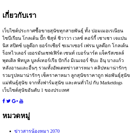
เกี่ยวกับเรา
เว็บไซต์ประกาศซื้อขายสุนัขทุกสายพันธุ์ ทั้ง ปอมเมอเรเนียน
ไซบีเรียน โกลเด้น ปั๊ก ชิสุห์ ชิวาวา เวลซ์ คอร์กี้ เชาเชา เจแปน
นิส สปิตซ์ บลูด๊อก ยอร์กเชียร์ ชเนาเซอร์ เฟรน บูลด๊อก โกลเด้น
ร็อทไวเลอร์ เยอรมันเชฟเฟิร์ด เซนท์ เบอร์นาร์ด แจ็ครัสเซลล์
พุดเดิล พิทบูล บูลล์เทอร์เรีย ปักกิ่ง มิเนเจอร์ ชิบะ อินุ บางแก้ว
หลังอานและอื่นๆ รวมทั้งอัพเดทข่าวสารหมา คลิปหมาน่ารักๆ
รวมรูปหมาน่ารักๆ เช็คราคาหมา ลูกสุนัขราคาถูก พ่อพันธุ์สุนัข
แม่พันธุ์สุนัข จากทั้งฟาร์มสุนัข และคนทั่วไป กับ Marketdogs
เว็บไซต์สุนัขอันดับ 1 ของประเทศ
หมวดหมู่
ข่าวสารน้องหมา
2070