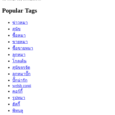
Popular Tags
ข่าวหมา
สุนัข
ซื้อหมา
ขายหมา
ซื้อขายหมา
ลูกหมา
โกลเด้น
สุนัขจรจัด
ลูกหมาปั๊ก
ปั๊กน่ารัก
welsh corgi
คอร์กี้
รูปหมา
ฮัสกี้
พิทบลู