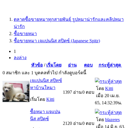
ตลาดซื้อขายหมาทุกสายพันธุ์ รูปหมาน่ารักและคลิปหมา
น่ารัก
ซื้อขายหมา
ซื้อขายหมา เจแปนนิส สปิตซ์ (Japanese Spitz)
(current)
1
ลงล่าง
หัวข้อ
/
เริ่มโดย
อ่าน
ตอบ
กระทู้ล่าสุด
0 สมาชิก และ 1 บุคคลทั่วไป กำลังดูบอร์ดนี้
เจแปนนิส สปิทซ์
หาบ้านใหมา
โดย
Kitti
1397
อ่าน
0
ตอบ
เมื่อ 20 เม.ย.
เริ่มโดย
Kitti
65, 14:32:39น.
ซื้อหมา แจแปน
นีส สปิตช์
โดย
blazeres
2120
อ่าน
0
ตอบ
เมื่อ 14 มิ.ย. 63,