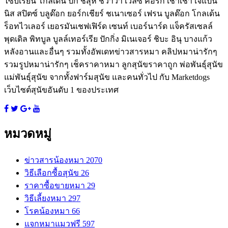
ไซบีเรียน โกลเด้น ปั๊ก ชิสุห์ ชิวาวา เวลซ์ คอร์กี้ เชาเชา เจแปน
นิส สปิตซ์ บลูด๊อก ยอร์กเชียร์ ชเนาเซอร์ เฟรน บูลด๊อก โกลเด้น
ร็อทไวเลอร์ เยอรมันเชฟเฟิร์ด เซนท์ เบอร์นาร์ด แจ็ครัสเซลล์
พุดเดิล พิทบูล บูลล์เทอร์เรีย ปักกิ่ง มิเนเจอร์ ชิบะ อินุ บางแก้ว
หลังอานและอื่นๆ รวมทั้งอัพเดทข่าวสารหมา คลิปหมาน่ารักๆ
รวมรูปหมาน่ารักๆ เช็คราคาหมา ลูกสุนัขราคาถูก พ่อพันธุ์สุนัข
แม่พันธุ์สุนัข จากทั้งฟาร์มสุนัข และคนทั่วไป กับ Marketdogs
เว็บไซต์สุนัขอันดับ 1 ของประเทศ
หมวดหมู่
ข่าวสารน้องหมา
2070
วิธีเลือกซื้อสุนัข
26
ราคาซื้อขายหมา
29
วิธีเลี้ยงหมา
297
โรคน้องหมา
66
แจกหมาแมวฟรี
597