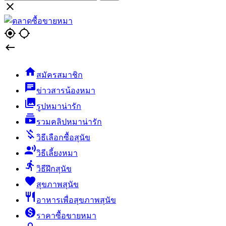

gps_fixed
gps_not_fixed


สมัครสมาชิก
chat
ข่าวสารน้องหมา
collections
รูปหมาน่ารัก
subscriptions
รวมคลิปหมาน่ารัก
money_off
วิธีเลือกซื้อสุนัข
record_voice_over
วิธีเลี้ยงหมา
directions_run
วิธีฝึกสุนัข
favorite
สุขภาพสุนัข
restaurant
อาหารเพื่อสุขภาพสุนัข
monetization_on
ราคาซื้อขายหมา