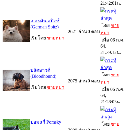
21:42:01น.
เยอรมัน สปิตซ์
โดย
ขาย
(German Spitz)
2621
อ่าน
0
ตอบ
หมา
เริ่มโดย
ขายหมา
เมื่อ 06 ก.ค.
64,
21:39:12น.
บลัดฮาวด์
โดย
ขาย
(Bloodhound)
2075
อ่าน
0
ตอบ
หมา
เริ่มโดย
ขายหมา
เมื่อ 06 ก.ค.
64,
21:28:03น.
ปอมสกี้ Pomsky
โดย
ขาย