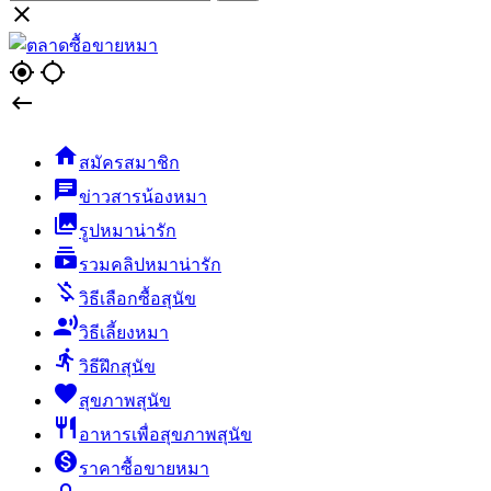

gps_fixed
gps_not_fixed


สมัครสมาชิก
chat
ข่าวสารน้องหมา
collections
รูปหมาน่ารัก
subscriptions
รวมคลิปหมาน่ารัก
money_off
วิธีเลือกซื้อสุนัข
record_voice_over
วิธีเลี้ยงหมา
directions_run
วิธีฝึกสุนัข
favorite
สุขภาพสุนัข
restaurant
อาหารเพื่อสุขภาพสุนัข
monetization_on
ราคาซื้อขายหมา