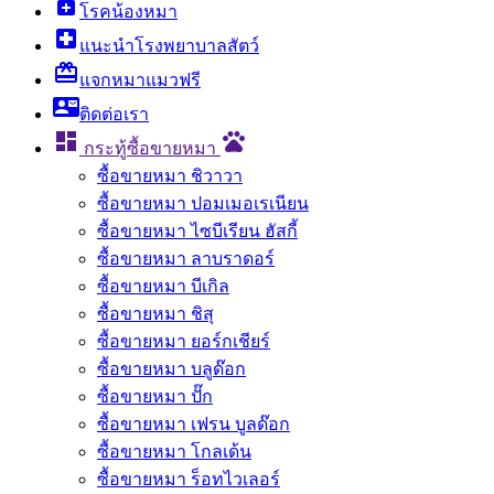
enhanced_encryption
โรคน้องหมา
local_hospital
แนะนำโรงพยาบาลสัตว์
card_giftcard
แจกหมาแมวฟรี
contact_mail
ติดต่อเรา

pets
กระทู้ซื้อขายหมา
ซื้อขายหมา ชิวาวา
ซื้อขายหมา ปอมเมอเรเนียน
ซื้อขายหมา ไซบีเรียน ฮัสกี้
ซื้อขายหมา ลาบราดอร์
ซื้อขายหมา บีเกิล
ซื้อขายหมา ชิสุ
ซื้อขายหมา ยอร์กเชียร์
ซื้อขายหมา บลูด๊อก
ซื้อขายหมา ปั๊ก
ซื้อขายหมา เฟรน บูลด๊อก
ซื้อขายหมา โกลเด้น
ซื้อขายหมา ร็อทไวเลอร์