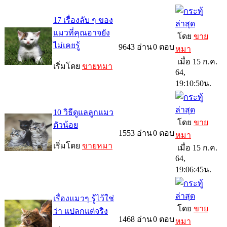
17 เรื่องลับ ๆ ของ
แมวที่คุณอาจยัง
โดย
ขาย
ไม่เคยรู้
9643
อ่าน
0
ตอบ
หมา
เมื่อ 15 ก.ค.
เริ่มโดย
ขายหมา
64,
19:10:50น.
10 วิธีดูแลลูกแมว
โดย
ขาย
ตัวน้อย
1553
อ่าน
0
ตอบ
หมา
เริ่มโดย
ขายหมา
เมื่อ 15 ก.ค.
64,
19:06:45น.
เรื่องแมวๆ รู้ไว้ใช่
โดย
ขาย
ว่า แปลกแต่จริง
1468
อ่าน
0
ตอบ
หมา