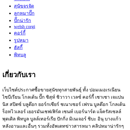
สุนัขจรจัด
ลูกหมาปั๊ก
ปั๊กน่ารัก
welsh corgi
คอร์กี้
รูปหมา
ฮัสกี้
พิทบลู
เกี่ยวกับเรา
เว็บไซต์ประกาศซื้อขายสุนัขทุกสายพันธุ์ ทั้ง ปอมเมอเรเนียน
ไซบีเรียน โกลเด้น ปั๊ก ชิสุห์ ชิวาวา เวลซ์ คอร์กี้ เชาเชา เจแปน
นิส สปิตซ์ บลูด๊อก ยอร์กเชียร์ ชเนาเซอร์ เฟรน บูลด๊อก โกลเด้น
ร็อทไวเลอร์ เยอรมันเชฟเฟิร์ด เซนท์ เบอร์นาร์ด แจ็ครัสเซลล์
พุดเดิล พิทบูล บูลล์เทอร์เรีย ปักกิ่ง มิเนเจอร์ ชิบะ อินุ บางแก้ว
หลังอานและอื่นๆ รวมทั้งอัพเดทข่าวสารหมา คลิปหมาน่ารักๆ