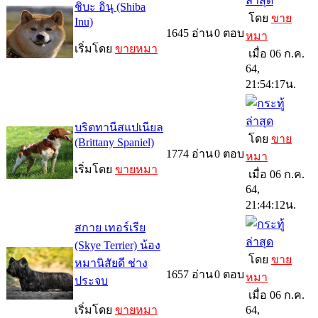
ชิบะ อินุ (Shiba
โดย
ขาย
Inu)
1645
อ่าน
0
ตอบ
หมา
เริ่มโดย
ขายหมา
เมื่อ 06 ก.ค.
64,
21:54:17น.
บริตทานีสแปเนียล
โดย
ขาย
(Brittany Spaniel)
1774
อ่าน
0
ตอบ
หมา
เริ่มโดย
ขายหมา
เมื่อ 06 ก.ค.
64,
21:44:12น.
สกาย เทอร์เรีย
(Skye Terrier) น้อง
โดย
ขาย
หมานิสัยดี ช่าง
1657
อ่าน
0
ตอบ
หมา
ประจบ
เมื่อ 06 ก.ค.
เริ่มโดย
ขายหมา
64,