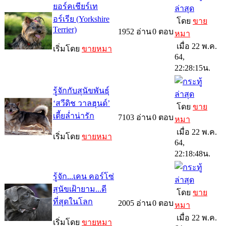
ยอร์คเชียร์เท
อร์เรีย (Yorkshire
โดย
ขาย
Terrier)
1952
อ่าน
0
ตอบ
หมา
เมื่อ 22 พ.ค.
เริ่มโดย
ขายหมา
64,
22:28:15น.
รู้จักกับสุนัขพันธุ์
‘สวีดิช วาลฮุนด์’
โดย
ขาย
เตี้ยล่ำน่ารัก
7103
อ่าน
0
ตอบ
หมา
เมื่อ 22 พ.ค.
เริ่มโดย
ขายหมา
64,
22:18:48น.
รู้จัก...เคน คอร์โซ่
สุนัขเฝ้ายาม...ดี
โดย
ขาย
ที่สุดในโลก
2005
อ่าน
0
ตอบ
หมา
เมื่อ 22 พ.ค.
เริ่มโดย
ขายหมา