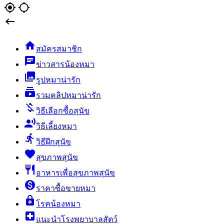
gps_fixed
gps_not_fixed


สมัครสมาชิก
chat
ข่าวสารน้องหมา
collections
รูปหมาน่ารัก
subscriptions
รวมคลิปหมาน่ารัก
money_off
วิธีเลือกซื้อสุนัข
record_voice_over
วิธีเลี้ยงหมา
directions_run
วิธีฝึกสุนัข
favorite
สุขภาพสุนัข
restaurant
อาหารเพื่อสุขภาพสุนัข
monetization_on
ราคาซื้อขายหมา
enhanced_encryption
โรคน้องหมา
local_hospital
แนะนำโรงพยาบาลสัตว์