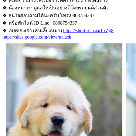
🍀 หมดความกังวลเรื่องการติดโรคระหว่างเดินทาง
🍀 น้องหมาเราดูแลให้เป็นอย่างดีโดยรถยนต์ส่วนตัว
🍀 สนใจสอบถามได้นะครับ โทร.0868754337
🍀 หรือทักไลน์ ID Line : 0868754337
🍀 เพจของเรา (คนเลี้ยงหมา)
https://shorturl.asia/TxZg8
https://sites.google.com/view/naiaek