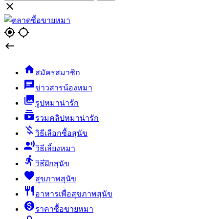

gps_fixed
gps_not_fixed


สมัครสมาชิก
chat
ข่าวสารน้องหมา
collections
รูปหมาน่ารัก
subscriptions
รวมคลิปหมาน่ารัก
money_off
วิธีเลือกซื้อสุนัข
record_voice_over
วิธีเลี้ยงหมา
directions_run
วิธีฝึกสุนัข
favorite
สุขภาพสุนัข
restaurant
อาหารเพื่อสุขภาพสุนัข
monetization_on
ราคาซื้อขายหมา