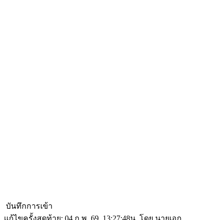
บันทึกการเข้า
แก้ไขครั้งสุดท้าย: 04 ก.พ. 69, 13:27:48น. โดย นายเอก