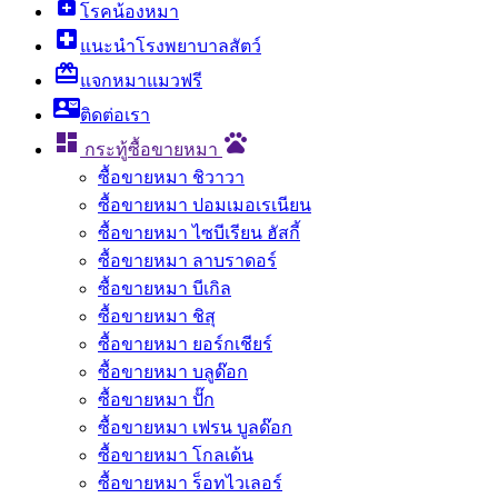
enhanced_encryption
โรคน้องหมา
local_hospital
แนะนำโรงพยาบาลสัตว์
card_giftcard
แจกหมาแมวฟรี
contact_mail
ติดต่อเรา

pets
กระทู้ซื้อขายหมา
ซื้อขายหมา ชิวาวา
ซื้อขายหมา ปอมเมอเรเนียน
ซื้อขายหมา ไซบีเรียน ฮัสกี้
ซื้อขายหมา ลาบราดอร์
ซื้อขายหมา บีเกิล
ซื้อขายหมา ชิสุ
ซื้อขายหมา ยอร์กเชียร์
ซื้อขายหมา บลูด๊อก
ซื้อขายหมา ปั๊ก
ซื้อขายหมา เฟรน บูลด๊อก
ซื้อขายหมา โกลเด้น
ซื้อขายหมา ร็อทไวเลอร์