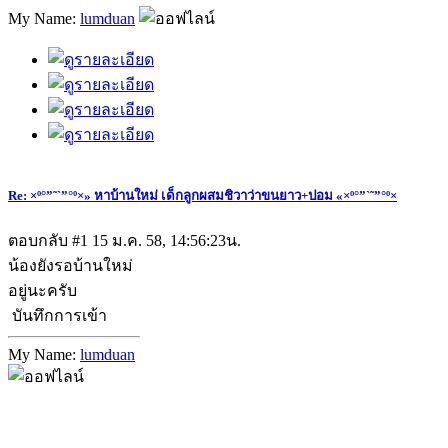
My Name:
lumduan
Re: ×º°”˜`”°º×» หาบ้านใหม่ เด็กลูกผสมชิวาว่าขนยาว+ปอม «×º°”`˜”°º×
ตอบกลับ #1
15 ม.ค. 58, 14:56:23น.
น้องยังรอบ้านใหม่
อยู่นะครับ
บันทึกการเข้า
My Name:
lumduan