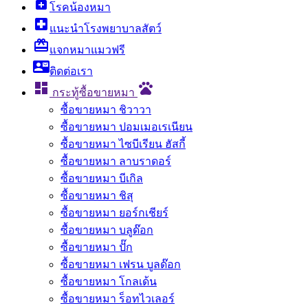
enhanced_encryption
โรคน้องหมา
local_hospital
แนะนำโรงพยาบาลสัตว์
card_giftcard
แจกหมาแมวฟรี
contact_mail
ติดต่อเรา

pets
กระทู้ซื้อขายหมา
ซื้อขายหมา ชิวาวา
ซื้อขายหมา ปอมเมอเรเนียน
ซื้อขายหมา ไซบีเรียน ฮัสกี้
ซื้อขายหมา ลาบราดอร์
ซื้อขายหมา บีเกิล
ซื้อขายหมา ชิสุ
ซื้อขายหมา ยอร์กเชียร์
ซื้อขายหมา บลูด๊อก
ซื้อขายหมา ปั๊ก
ซื้อขายหมา เฟรน บูลด๊อก
ซื้อขายหมา โกลเด้น
ซื้อขายหมา ร็อทไวเลอร์