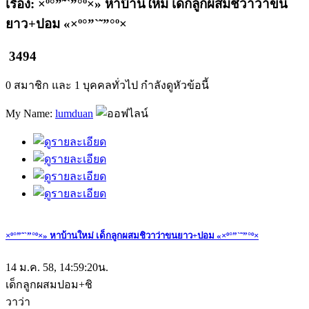
เรื่อง: ×º°”˜`”°º×» หาบ้านใหม่ เด็กลูกผสมชิวาว่าขน
ยาว+ปอม «×º°”`˜”°º×
3494
0 สมาชิก และ 1 บุคคลทั่วไป กำลังดูหัวข้อนี้
My Name:
lumduan
×º°”˜`”°º×» หาบ้านใหม่ เด็กลูกผสมชิวาว่าขนยาว+ปอม «×º°”`˜”°º×
14 ม.ค. 58, 14:59:20น.
เด็กลูกผสมปอม+ชิ
วาว่า