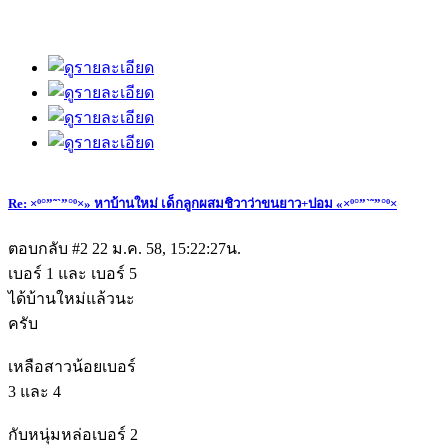
Re: ×º°”˜`”°º×» หาบ้านใหม่ เด็กลูกผสมชิวาว่าขนยาว+ปอม «×º°”`˜”°º×
ตอบกลับ #2
22 ม.ค. 58, 15:22:27น.
เบอร์ 1 และ เบอร์ 5
ได้บ้านใหม่แล้วนะ
ครับ
เหลือสาวน้อยเบอร์
3 และ 4
กับหนุ่มหล่อเบอร์ 2