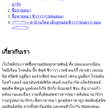
น่ารัก
ซื้อขายหมา
ซื้อขายหมา ชิวาวา (Chihuahua)
×º°”˜`”°º×» หาบ้านใหม่ เด็กลูกผสมชิวาว่าขนยาว+ปอม
«×º°”`˜”°º×
เกี่ยวกับเรา
เว็บไซต์ประกาศซื้อขายสุนัขทุกสายพันธุ์ ทั้ง ปอมเมอเรเนียน
ไซบีเรียน โกลเด้น ปั๊ก ชิสุห์ ชิวาวา เวลซ์ คอร์กี้ เชาเชา เจแปน
นิส สปิตซ์ บลูด๊อก ยอร์กเชียร์ ชเนาเซอร์ เฟรน บูลด๊อก โกลเด้น
ร็อทไวเลอร์ เยอรมันเชฟเฟิร์ด เซนท์ เบอร์นาร์ด แจ็ครัสเซลล์
พุดเดิล พิทบูล บูลล์เทอร์เรีย ปักกิ่ง มิเนเจอร์ ชิบะ อินุ บางแก้ว
หลังอานและอื่นๆ รวมทั้งอัพเดทข่าวสารหมา คลิปหมาน่ารักๆ
รวมรูปหมาน่ารักๆ เช็คราคาหมา ลูกสุนัขราคาถูก พ่อพันธุ์สุนัข
แม่พันธุ์สุนัข จากทั้งฟาร์มสุนัข และคนทั่วไป กับ Marketdogs