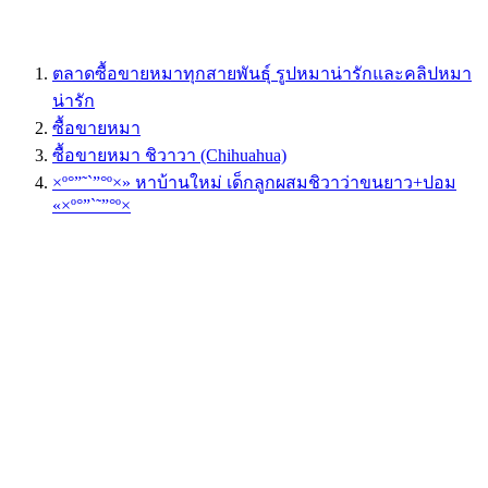
ตลาดซื้อขายหมาทุกสายพันธุ์ รูปหมาน่ารักและคลิปหมา
น่ารัก
ซื้อขายหมา
ซื้อขายหมา ชิวาวา (Chihuahua)
×º°”˜`”°º×» หาบ้านใหม่ เด็กลูกผสมชิวาว่าขนยาว+ปอม
«×º°”`˜”°º×