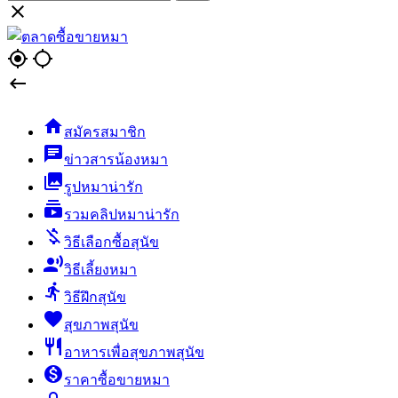

gps_fixed
gps_not_fixed


สมัครสมาชิก
chat
ข่าวสารน้องหมา
collections
รูปหมาน่ารัก
subscriptions
รวมคลิปหมาน่ารัก
money_off
วิธีเลือกซื้อสุนัข
record_voice_over
วิธีเลี้ยงหมา
directions_run
วิธีฝึกสุนัข
favorite
สุขภาพสุนัข
restaurant
อาหารเพื่อสุขภาพสุนัข
monetization_on
ราคาซื้อขายหมา