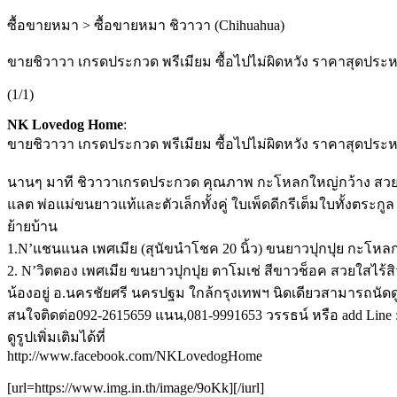
ซื้อขายหมา > ซื้อขายหมา ชิวาวา (Chihuahua)
ขายชิวาวา เกรดประกวด พรีเมียม ซื้อไปไม่ผิดหวัง ราคาสุดประหยัด
(1/1)
NK Lovedog Home
:
ขายชิวาวา เกรดประกวด พรีเมียม ซื้อไปไม่ผิดหวัง ราคาสุดประหยัด
นานๆ มาที ชิวาวาเกรดประกวด คุณภาพ กะโหลกใหญ่กว้าง สวย หน้าหัก
แลต พ่อแม่ขนยาวแท้และตัวเล็กทั้งคู่ ใบเพ็ดดีกรีเต็มใบทั้งตระกูล
ย้ายบ้าน
1.N’แชนแนล เพศเมีย (สุนัขนำโชค 20 นิ้ว) ขนยาวปุกปุย กะโหลกใ
2. N’วิตตอง เพศเมีย ขนยาวปุกปุย ตาโมเช่ สีขาวช็อค สวยใสไร้สิ
น้องอยู่ อ.นครชัยศรี นครปฐม ใกล้กรุงเทพฯ นิดเดียวสามารถนัด
สนใจติดต่อ092-2615659 แนน,081-9991653 วรรธน์ หรือ add Line 
ดูรูปเพิ่มเติมได้ที่
http://www.facebook.com/NKLovedogHome
[url=https://www.img.in.th/image/9oKk][/iurl]