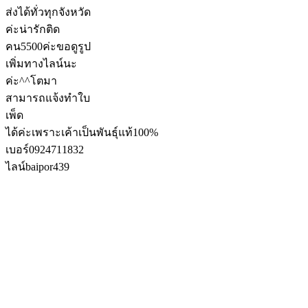
ส่งได้ทั่วทุกจังหวัด
ค่ะน่ารักติด
คน5500ค่ะขอดูรูป
เพิ่มทางไลน์นะ
ค่ะ^^โตมา
สามารถแจ้งทำใบ
เพ็ด
ได้ค่ะเพราะเค้าเป็นพันธุ์แท้100%
เบอร์0924711832
ไลน์baipor439