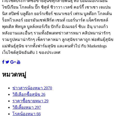
เว็บไซต์ประกาศซื้อขายสุนัขทุกสายพันธุ์ ทั้ง ปอมเมอเรเนียน
ไซบีเรียน โกลเด้น ปั๊ก ชิสุห์ ชิวาวา เวลซ์ คอร์กี้ เชาเชา เจแปน
นิส สปิตซ์ บลูด๊อก ยอร์กเชียร์ ชเนาเซอร์ เฟรน บูลด๊อก โกลเด้น
ร็อทไวเลอร์ เยอรมันเชฟเฟิร์ด เซนท์ เบอร์นาร์ด แจ็ครัสเซลล์
พุดเดิล พิทบูล บูลล์เทอร์เรีย ปักกิ่ง มิเนเจอร์ ชิบะ อินุ บางแก้ว
หลังอานและอื่นๆ รวมทั้งอัพเดทข่าวสารหมา คลิปหมาน่ารักๆ
รวมรูปหมาน่ารักๆ เช็คราคาหมา ลูกสุนัขราคาถูก พ่อพันธุ์สุนัข
แม่พันธุ์สุนัข จากทั้งฟาร์มสุนัข และคนทั่วไป กับ Marketdogs
เว็บไซต์สุนัขอันดับ 1 ของประเทศ
หมวดหมู่
ข่าวสารน้องหมา
2070
วิธีเลือกซื้อสุนัข
26
ราคาซื้อขายหมา
29
วิธีเลี้ยงหมา
297
โรคน้องหมา
66