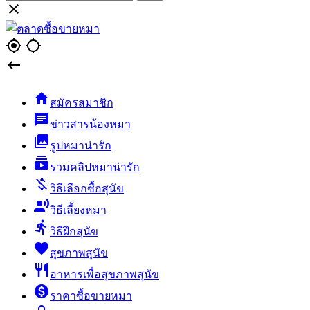

gps_fixed
gps_not_fixed


สมัครสมาชิก
chat
ข่าวสารน้องหมา
collections
รูปหมาน่ารัก
subscriptions
รวมคลิปหมาน่ารัก
money_off
วิธีเลือกซื้อสุนัข
record_voice_over
วิธีเลี้ยงหมา
directions_run
วิธีฝึกสุนัข
favorite
สุขภาพสุนัข
restaurant
อาหารเพื่อสุขภาพสุนัข
monetization_on
ราคาซื้อขายหมา