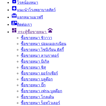
enhanced_encryption
โรคน้องหมา
local_hospital
แนะนำโรงพยาบาลสัตว์
card_giftcard
แจกหมาแมวฟรี
contact_mail
ติดต่อเรา

pets
กระทู้ซื้อขายหมา
ซื้อขายหมา ชิวาวา
ซื้อขายหมา ปอมเมอเรเนียน
ซื้อขายหมา ไซบีเรียน ฮัสกี้
ซื้อขายหมา ลาบราดอร์
ซื้อขายหมา บีเกิล
ซื้อขายหมา ชิสุ
ซื้อขายหมา ยอร์กเชียร์
ซื้อขายหมา บลูด๊อก
ซื้อขายหมา ปั๊ก
ซื้อขายหมา เฟรน บูลด๊อก
ซื้อขายหมา โกลเด้น
ซื้อขายหมา ร็อทไวเลอร์