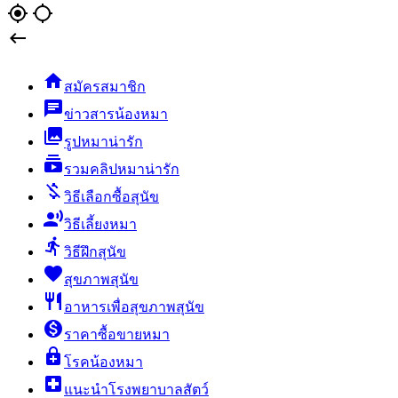
gps_fixed
gps_not_fixed


สมัครสมาชิก
chat
ข่าวสารน้องหมา
collections
รูปหมาน่ารัก
subscriptions
รวมคลิปหมาน่ารัก
money_off
วิธีเลือกซื้อสุนัข
record_voice_over
วิธีเลี้ยงหมา
directions_run
วิธีฝึกสุนัข
favorite
สุขภาพสุนัข
restaurant
อาหารเพื่อสุขภาพสุนัข
monetization_on
ราคาซื้อขายหมา
enhanced_encryption
โรคน้องหมา
local_hospital
แนะนำโรงพยาบาลสัตว์